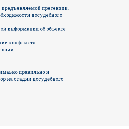
 предъявляемой претензии,
еобходимости досудебного
ной информации об объекте
нии конфликта
тнзии
имаьно правильно и
ор на стадии досудебного