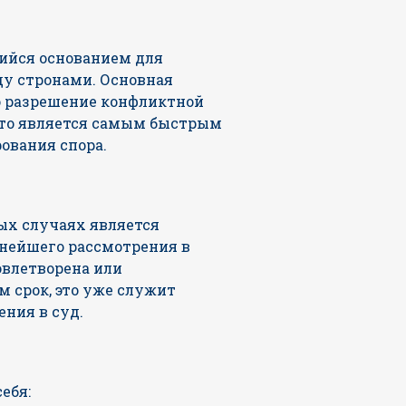
щийся основанием для
ду стронами. Основная
о разрешение конфликтной
что является самым быстрым
ования спора.
ых случаях является
ьнейшего рассмотрения в
овлетворена или
м срок, это уже служит
ения в суд.
ебя: