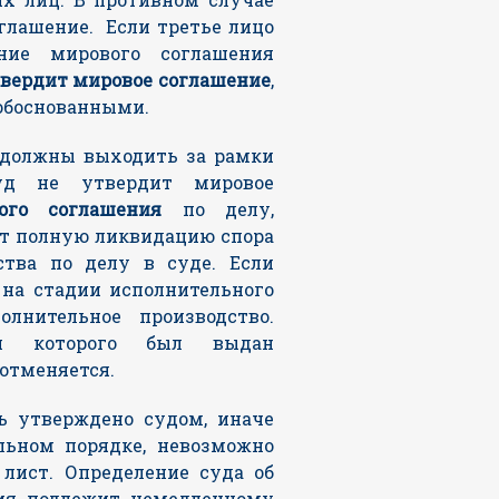
оглашение. Если третье лицо
ние мирового соглашения
вердит мировое соглашение
,
 обоснованными.
 должны выходить за рамки
уд не утвердит мировое
ого соглашения
по делу,
ет полную ликвидацию спора
ства по делу в суде. Если
 на стадии исполнительного
олнительное производство.
и которого был выдан
 отменяется.
ь утверждено судом, иначе
льном порядке, невозможно
лист. Определение суда об
ия подлежит немедленному