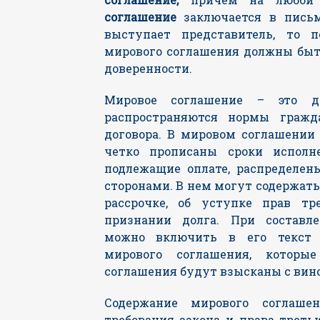
соглашение
заключается в письм
выступает представитель, то 
мирового соглашения должны быт
доверенности.
Мировое соглашение – это до
распространяются нормы гражда
договора. В мировом соглашени
четко прописаны сроки исполне
подлежащие оплате, распределе
сторонами. В нем могут содержатьс
рассрочке, об уступке прав тр
признании долга. При составл
можно включить в его текст 
мирового соглашения, которы
соглашения будут взысканы с вин
Содержание мирового соглаше
требования закона и права треть