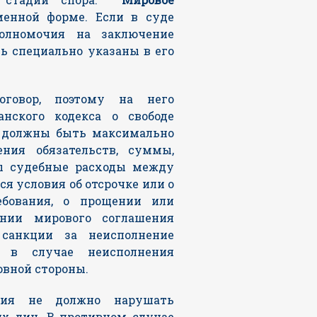
енной форме. Если в суде
полномочия на заключение
ь специально указаны в его
говор, поэтому на него
нского кодекса о свободе
и должны быть максимально
ния обязательств, суммы,
ны судебные расходы между
я условия об отсрочке или о
ебования, о прощении или
ении мирового соглашения
санкции за неисполнение
е в случае неисполнения
овной стороны.
ния не должно нарушать
их лиц. В противном случае