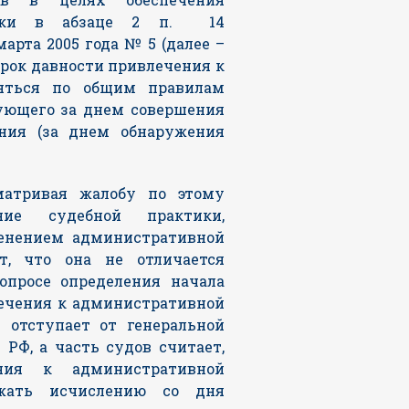
ктики в абзаце 2 п. 14
арта 2005 года № 5 (далее –
срок давности привлечения к
ляться по общим правилам
дующего за днем совершения
ния (за днем обнаружения
матривая жалобу по этому
ние судебной практики,
енением административной
ет, что она не отличается
опросе определения начала
лечения к административной
е отступает от генеральной
РФ, а часть судов считает,
ния к административной
ежать исчислению со дня