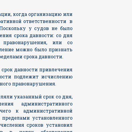
ации, когда организацию или
ративной ответственности в
 Поскольку у судов не было
ения срока давности: со дня
 правонарушения, или со
вление можно было признать
ределами срока давности.
то срок давности привлечения
ности подлежит исчислению
ного правонарушения.
ляли указанный срок со дня,
ения административного
 чего к административной
а пределами установленного
счисления сроков установил
ив в целях обеспечения