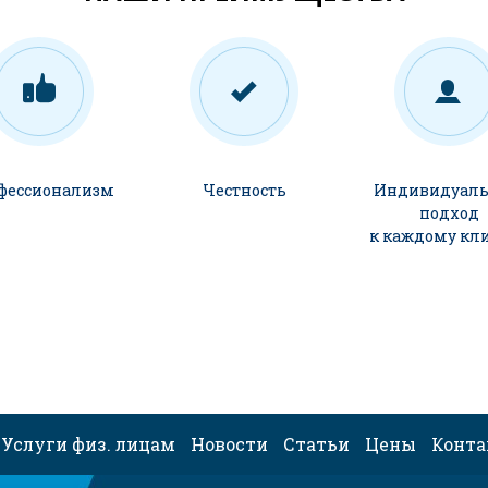
фессионализм
Честность
Индивидуал
подход
к каждому кл
Услуги физ. лицам
Новости
Статьи
Цены
Конт