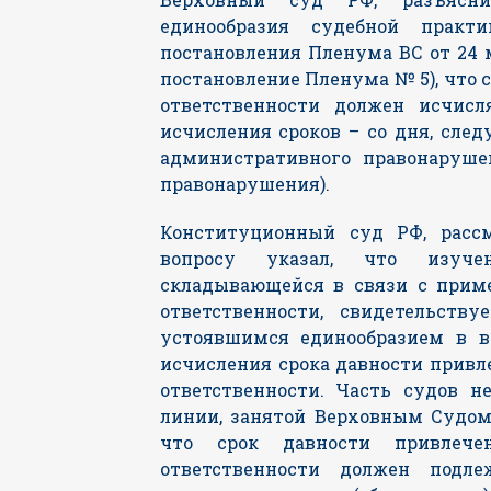
единообразия судебной пра
постановления Пленума ВС от 24 м
постановление Пленума № 5), что 
ответственности должен исчис
исчисления сроков – со дня, сле
административного правонаруше
правонарушения).
Конституционный суд РФ, расс
вопросу указал, что изуче
складывающейся в связи с прим
ответственности, свидетельству
устоявшимся единообразием в в
исчисления срока давности прив
ответственности. Часть судов н
линии, занятой Верховным Судом 
что срок давности привлече
ответственности должен подл