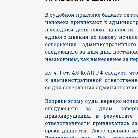
В судебной практике бывают ситу
человека привлекают к админист
последний день срока давности.
единого мнения по поводу исчисл
совершения административного
следующего за ним дня, постано
незаконным, как вынесенное за пе
Из ч. 1 ст. 4.5 КоАП РФ следует, ч
к административной ответствен
со дня совершения административ
Вопреки этому суды нередко исчис
следующего за днем соверш
правонарушения, в результате
ответственности привлекались з
срока давности. Такое правило и
Верховный суд РФ, разъясн